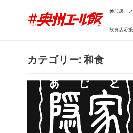
Skip
to
参加店・メ
content
飲食店応援
カテゴリー:
和食
隠家 水沢店
所在地：奥州市水沢東町4-20 サン
ホテル1F