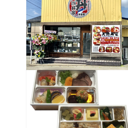
定休日：木曜日
【デリバリー】
所在地：奥州市水沢多賀24-3
電話番号：0197-23-3633
5個以上のご注文で承ります。
営業時間：11：00 ～ 19：00
定休日：不定休
テイクアウト・デリバリー対応時間：
メニュー紹介
00 ～ 19：00
プラザイン水沢
電話番号：0197-24-6353
定休日：火曜日
ホームページ：
https://ajito-
所在地：奥州市水沢佐倉河字後田
mizusawa.jimdosite.com/
電話番号：0197-51-6800
テイクアウト・デリバリー対応時間：
Instagram
2,500円以上の注文で配達いたしま
00 ～ 19：00