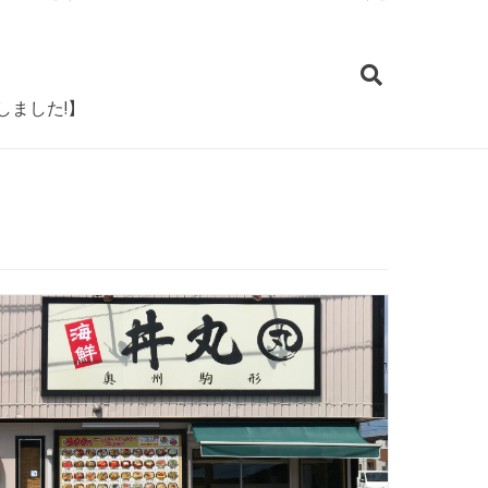
検
索:
しました!】
奥州駒形 丼丸
所在地：奥州市水沢西町1-7
営業時間：11：00 ～ 20：00