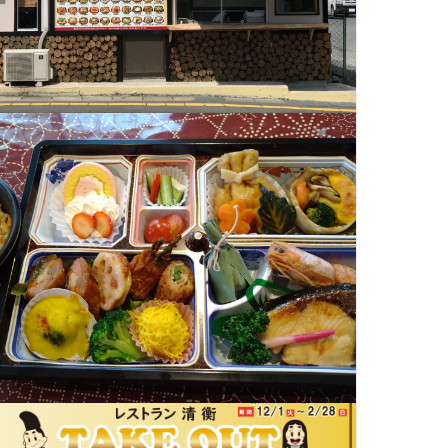
イクアウト対応時間：11：00 ～
20：00
羅々
定休日：なし
所在地：奥州市水沢東町22-1
電話番号：0197-48-9095
クアウト対応時間：9：00 ～ 17：
00
メニュー紹介
※前日までにご予約ください。
休み処 えさし藤原の郷
定休日：日曜日・祝日