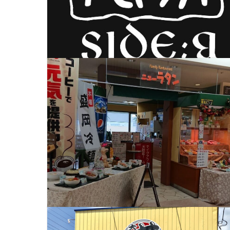
営業時間： 平日 17：00 ～ 
00(ラストオーダー23:00)
ニューラタン
金土祝前日 17：00
2：00(ラストオーダー1:00)
所在地：奥州市水沢字横町2-1 メ
テイクアウト対応時間：11：00
4F
23：00
営業時間：11：00 ～ 15：00
【テイクアウト】
テイクアウト対応時間：11：00
大漁丼家
来店予定の30分前までに電話注文を
14：00
いたします。