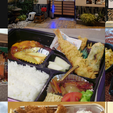
0：
夜17：30 ～ 22：
テ
00
和食ダイニングあん庵
 ～
テイクアウト・デリバリー対応時間：営業
時間と同じ
イプル
所在地：奥州市水沢東中通り1-1-32
 ～
配達可能エリア：水沢地域内
営業時間：11：00 ～ 14：30
テイ
※事前にお問い合わせください
17：00 ～ 21：00
 ～
とんいち 中田町本店
お
お願い
定休日：月曜日
テイクアウト対応時間：営業時間と同じ