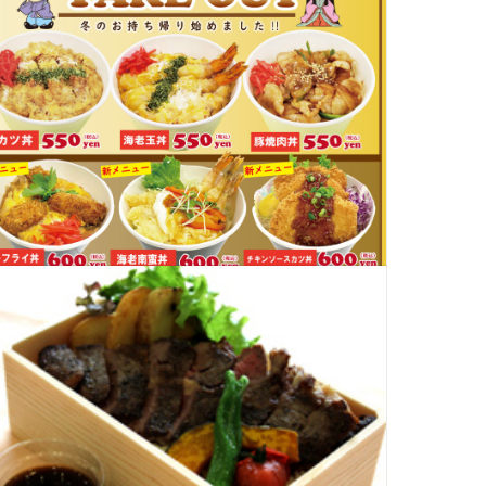
在地：奥州市江刺岩谷堂字小名丸86-1
電話番号：0197-25-4167
営業時間：11：00 ～ 15：30
メニュー紹介
クアウト対応時間：11：00 ～ 15：
15 ※引き渡しは17：30迄
テルニュー江刺 レスト
ランアザリア
定休日：年中無休
電話番号：0197-35-7790
海鮮丼 540円
所在地：奥州市江刺南大通り4-1
ホームページ：