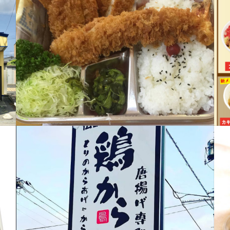
電話番号：0197-23-8051
前日までに要電話予約
所在地：奥州市水沢中田町4-40
所
※ 当日の場合は、電話でお問い合わせ下
営業時間：11：00 ～ 20：20
メニュー紹介
さい。
11：
テイクアウト対応時間：11：00 ～
テイ
定休日：第1・3・5月曜日
19：30
鶏から家
ホ
毎週 月・火曜日の夜
受付時間：10：30 ～
18：00
２９
所在地：奥州市水沢川端140-33
電話番号：0197-25-5118
定休日：火曜日
11：
営業時間：11：00 ～ 20：00
Instagram
す。