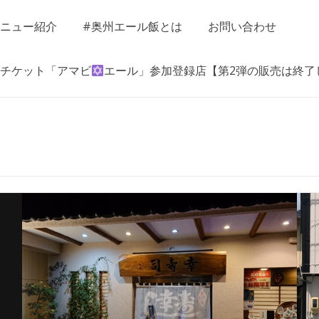
ニュー紹介
#奥州エール飯とは
お問い合わせ
チケット「アマビ
エール」参加登録店【第2弾の販売は終了
江戸前 幸寿司
パレス
所在地：奥州市水沢字寺小路12
営業時間： 昼11：30 ～ 14：00