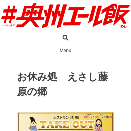
Skip
to
content
Menu
お休み処 えさし藤
原の郷