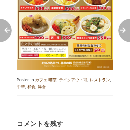
Posted in
カフェ 喫茶
,
テイクアウト可
,
レストラン
,
中華
,
和食
,
洋食
投
稿
ナ
コメントを残す